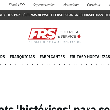
S
Ebook MDD
Supermercados
Mercadona
Carrefour
NUARIOS PAPEL
ÚLTIMAS NEWSLETTERS
DESCARGA EBOOKS
BLOGS
VÍDE
ERS
FRANQUICIAS
FABRICANTES
FRUTAS Y HORTALIZAS
ts 'históricos' para co