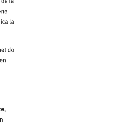
 de la
ene
ica la
metido
 en
te,
en