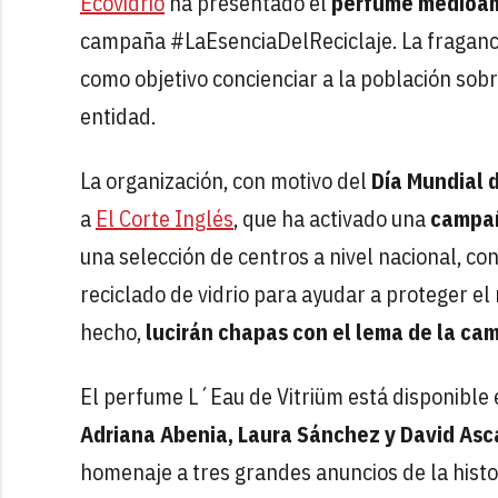
Ecovidrio
ha presentado el
perfume medioam
campaña #LaEsenciaDelReciclaje. La fragancia 
como objetivo concienciar a la población sobre
entidad.
La organización, con motivo del
Día Mundial d
a
El Corte Inglés
, que ha activado una
campañ
una selección de centros a nivel nacional, co
reciclado de vidrio para ayudar a proteger e
hecho,
lucirán chapas con el lema de la c
El perfume L´Eau de Vitriüm está disponible
Adriana Abenia, Laura Sánchez y David Asc
homenaje a tres grandes anuncios de la histo