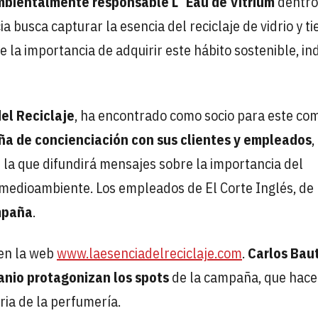
bientalmente responsable L´Eau de Vitriüm
dentro
busca capturar la esencia del reciclaje de vidrio y ti
 la importancia de adquirir este hábito sostenible, ind
el Reciclaje
, ha encontrado como socio para este co
a de concienciación con sus clientes y empleados
,
n la que difundirá mensajes sobre la importancia del
l medioambiente. Los empleados de El Corte Inglés, de
ampaña
.
 en la web
www.laesenciadelreciclaje.com
.
Carlos Bau
anio protagonizan los spots
de la campaña, que hac
ria de la perfumería.