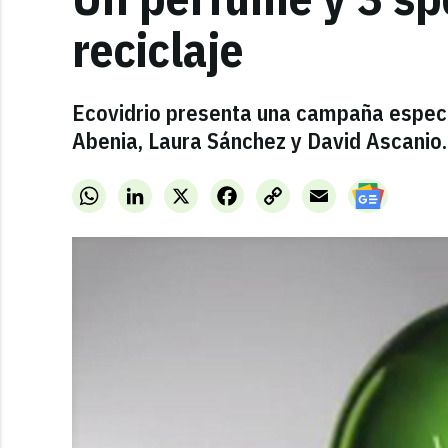
reciclaje
Ecovidrio presenta una campaña especia
Abenia, Laura Sánchez y David Ascanio.
WhatsApp
LinkedIn
X
Facebook
Copy
Email
Link