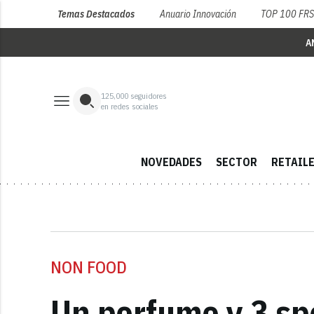
Temas Destacados
Anuario Innovación
TOP 100 FR
A
125,000
seguidores
en redes sociales
NOVEDADES
SECTOR
RETAIL
NON FOOD
Un perfume y 3 spo