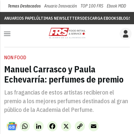
Temas Destacados
Anuario Innovación
TOP 100 FRS
Ebook MDD
Su
ANUARIOS PAPEL
ÚLTIMAS NEWSLETTERS
DESCARGA EBOOKS
BLOGS
V
NON FOOD
Manuel Carrasco y Paula
Echevarría: perfumes de premio
Las fragancias de estos artistas recibieron el
premio a los mejores perfumes destinados al gran
público de la Academia del Perfume.
WhatsApp
LinkedIn
Facebook
X
Copy
Email
Link