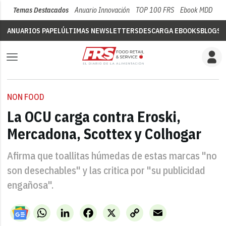
Temas Destacados
Anuario Innovación
TOP 100 FRS
Ebook MDD
Su
ANUARIOS PAPEL
ÚLTIMAS NEWSLETTERS
DESCARGA EBOOKS
BLOGS
V
NON FOOD
La OCU carga contra Eroski,
Mercadona, Scottex y Colhogar
Afirma que toallitas húmedas de estas marcas "no
son desechables" y las critica por "su publicidad
engañosa".
WhatsApp
LinkedIn
Facebook
X
Copy
Email
Link