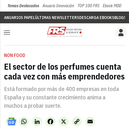
Temas Destacados
Anuario Innovación
TOP 100 FRS
Ebook MDD
Su
ANUARIOS PAPEL
ÚLTIMAS NEWSLETTERS
DESCARGA EBOOKS
BLOGS
V
NON FOOD
El sector de los perfumes cuenta
cada vez con más emprendedores
Está formado por más de 400 empresas en toda
España y su constante crecimiento anima a
muchos a probar suerte.
WhatsApp
LinkedIn
Facebook
X
Copy
Email
Link