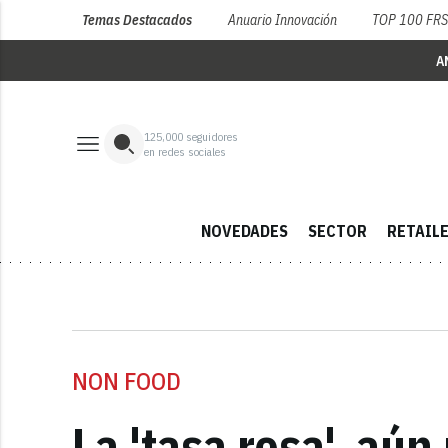
Temas Destacados
Anuario Innovación
TOP 100 FR
A
125,000
seguidores
en redes sociales
NOVEDADES
SECTOR
RETAIL
NON FOOD
La 'tasa rosa', aú