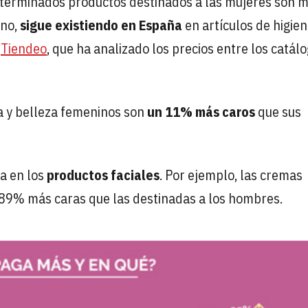
determinados productos destinados a las mujeres son 
ino,
sigue existiendo en España
en artículos de higien
e
Tiendeo
, que ha analizado los precios entre los catál
a y belleza femeninos son
un 11% más caros
que sus
ra en los
productos faciales
. Por ejemplo, las cremas
 89% más caras que las destinadas a los hombres.