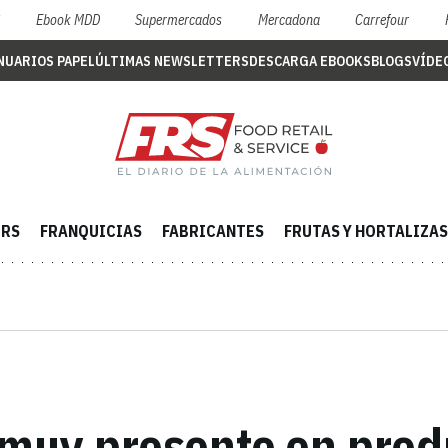
S
Ebook MDD
Supermercados
Mercadona
Carrefour
NUARIOS PAPEL
ÚLTIMAS NEWSLETTERS
DESCARGA EBOOKS
BLOGS
VÍDE
ERS
FRANQUICIAS
FABRICANTES
FRUTAS Y HORTALIZAS
n muy presente en pro