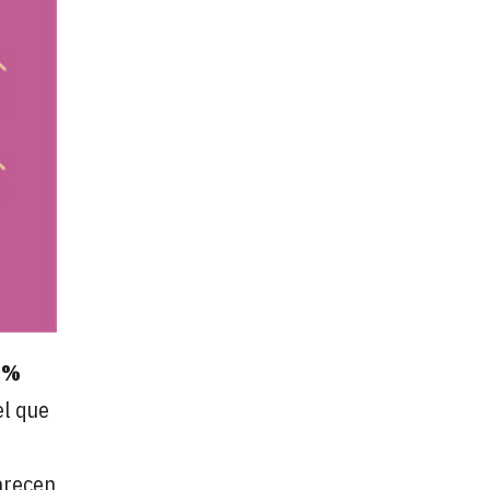
3%
el que
arecen