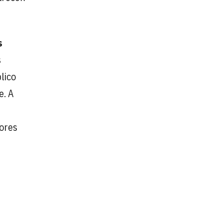
s
s
lico
e. A
tores