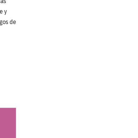
más
e y
ogos de