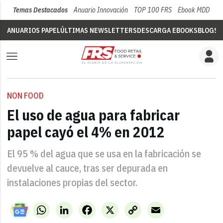
Temas Destacados
Anuario Innovación
TOP 100 FRS
Ebook MDD
Su
ANUARIOS PAPEL
ÚLTIMAS NEWSLETTERS
DESCARGA EBOOKS
BLOGS
V
NON FOOD
El uso de agua para fabricar
papel cayó el 4% en 2012
El 95 % del agua que se usa en la fabricación se
devuelve al cauce, tras ser depurada en
instalaciones propias del sector.
WhatsApp
LinkedIn
Facebook
X
Copy
Email
Link