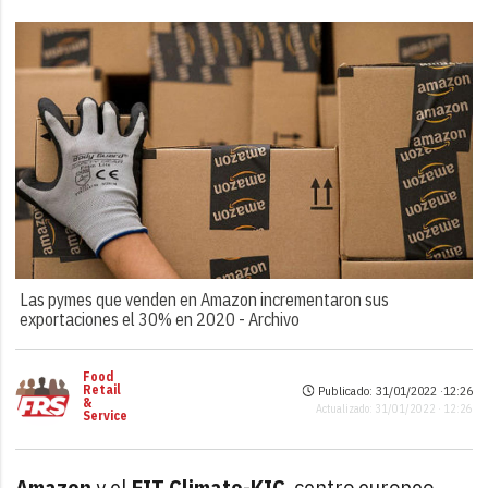
Las pymes que venden en Amazon incrementaron sus
exportaciones el 30% en 2020 -
Archivo
Food
Retail
Publicado: 31/01/2022 ·
12:26
&
Actualizado: 31/01/2022 · 12:26
Service
Amazon
y el
EIT Climate-KIC
, centro europeo