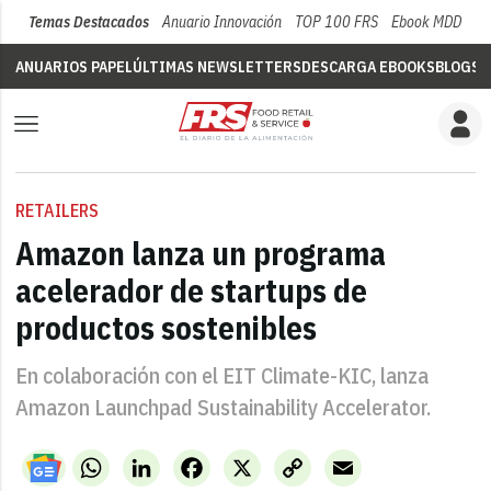
Temas Destacados
Anuario Innovación
TOP 100 FRS
Ebook MDD
Su
ANUARIOS PAPEL
ÚLTIMAS NEWSLETTERS
DESCARGA EBOOKS
BLOGS
V
RETAILERS
Amazon lanza un programa
acelerador de startups de
productos sostenibles
En colaboración con el EIT Climate-KIC, lanza
Amazon Launchpad Sustainability Accelerator.
WhatsApp
LinkedIn
Facebook
X
Copy
Email
Link