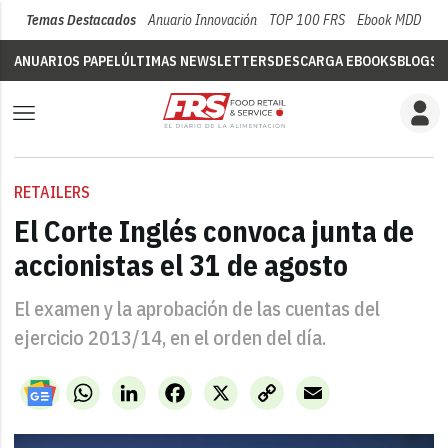
Temas Destacados
Anuario Innovación
TOP 100 FRS
Ebook MDD
Su
ANUARIOS PAPEL
ÚLTIMAS NEWSLETTERS
DESCARGA EBOOKS
BLOGS
V
RETAILERS
El Corte Inglés convoca junta de
accionistas el 31 de agosto
El examen y la aprobación de las cuentas del
ejercicio 2013/14, en el orden del día.
WhatsApp
LinkedIn
Facebook
X
Copy
Email
Link