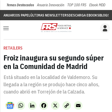
Temas Destacados
Anuario Innovación
TOP 100 FRS
Ebook MDD
Su
ANUARIOS PAPEL
ÚLTIMAS NEWSLETTERS
DESCARGA EBOOKS
BLOGS
V
RETAILERS
Froiz inaugura su segundo súper
en la Comunidad de Madrid
Está situado en la localidad de Valdemoro. Su
llegada a la región se produjo hace cinco años,
cuando abrió en Torrejón de la Calzada.
WhatsApp
LinkedIn
Facebook
X
Copy
Email
Link