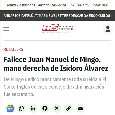
Temas Destacados
Anuario Innovación
TOP 100 FRS
Ebook MDD
Su
ANUARIOS PAPEL
ÚLTIMAS NEWSLETTERS
DESCARGA EBOOKS
BLOGS
V
RETAILERS
Fallece Juan Manuel de Mingo,
mano derecha de Isidoro Álvarez
De Mingo dedicó prácticamente toda su vida a El
Corte Inglés de cuyo consejo de administración
fue secretario.
WhatsApp
LinkedIn
Facebook
X
Copy
Email
Link