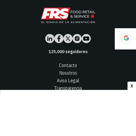
125,000
seguidores
Contacto
Nosotros
Aviso Legal
X
Transparencia
Términos y Condiciones
Privacidad - Cookies
© 2026
Infocap Media Group, S.L.
Desarrollado por OA Cloud