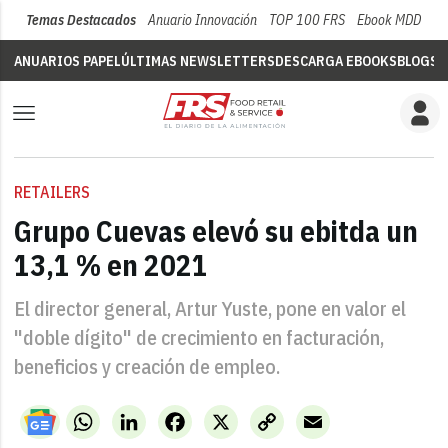
Temas Destacados
Anuario Innovación
TOP 100 FRS
Ebook MDD
Su
ANUARIOS PAPEL
ÚLTIMAS NEWSLETTERS
DESCARGA EBOOKS
BLOGS
V
RETAILERS
Grupo Cuevas elevó su ebitda un
13,1 % en 2021
El director general, Artur Yuste, pone en valor el
"doble dígito" de crecimiento en facturación,
beneficios y creación de empleo.
WhatsApp
LinkedIn
Facebook
X
Copy
Email
Link