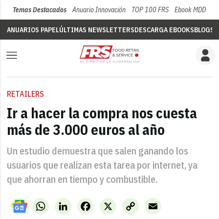
Temas Destacados
Anuario Innovación
TOP 100 FRS
Ebook MDD
Su
ANUARIOS PAPEL
ÚLTIMAS NEWSLETTERS
DESCARGA EBOOKS
BLOGS
V
RETAILERS
Ir a hacer la compra nos cuesta
más de 3.000 euros al año
Un estudio demuestra que salen ganando los
usuarios que realizan esta tarea por internet, ya
que ahorran en tiempo y combustible.
WhatsApp
LinkedIn
Facebook
X
Copy
Email
Link