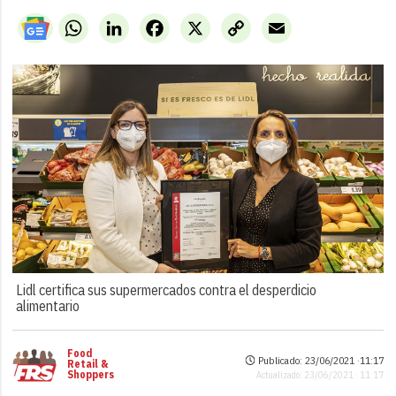
WhatsApp
LinkedIn
Facebook
X
Copy
Email
Link
Lidl certifica sus supermercados contra el desperdicio
alimentario
Food
Publicado: 23/06/2021 ·
11:17
Retail &
Shoppers
Actualizado: 23/06/2021 · 11:17