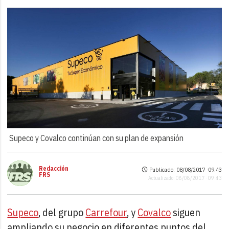
Supeco y Covalco continúan con su plan de expansión
Redacción
Publicado: 08/08/2017 ·
09:43
FRS
Actualizado: 08/08/2017 · 09:43
Supeco
, del grupo
Carrefour
, y
Covalco
siguen
ampliando su negocio en diferentes puntos del