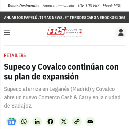
Temas Destacados
Anuario Innovación
TOP 100 FRS
Ebook MDD
Su
ANUARIOS PAPEL
ÚLTIMAS NEWSLETTERS
DESCARGA EBOOKS
BLOGS
V
RETAILERS
Supeco y Covalco continúan con
su plan de expansión
Supeco aterriza en Leganés (Madrid) y Covalco
abre un nuevo Comerco Cash & Carry en la ciudad
de Badajoz.
WhatsApp
LinkedIn
Facebook
X
Copy
Email
Link