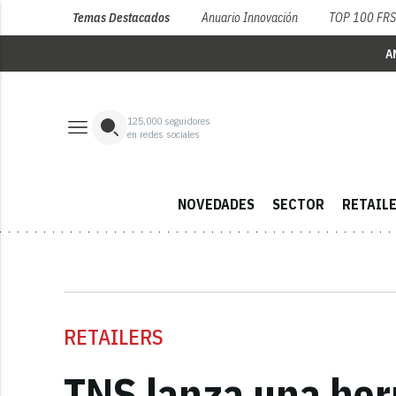
Temas Destacados
Anuario Innovación
TOP 100 FR
A
125,000
seguidores
en redes sociales
NOVEDADES
SECTOR
RETAIL
RETAILERS
TNS lanza una herr