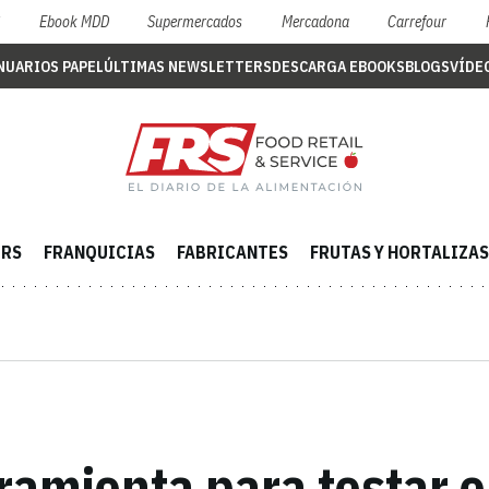
S
Ebook MDD
Supermercados
Mercadona
Carrefour
NUARIOS PAPEL
ÚLTIMAS NEWSLETTERS
DESCARGA EBOOKS
BLOGS
VÍDE
ERS
FRANQUICIAS
FABRICANTES
FRUTAS Y HORTALIZAS
amienta para testar e