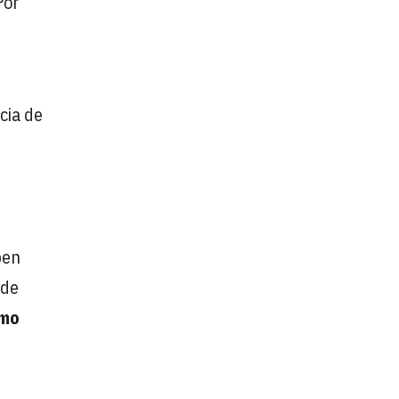
Por
cia de
ben
 de
rmo