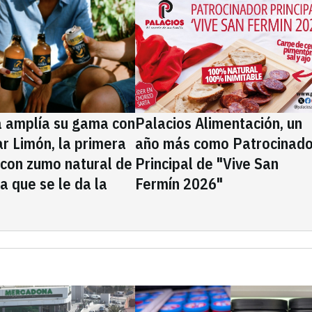
a amplía su gama con
Palacios Alimentación, un
rar Limón, la primera
año más como Patrocinado
 con zumo natural de
Principal de "Vive San
la que se le da la
Fermín 2026"