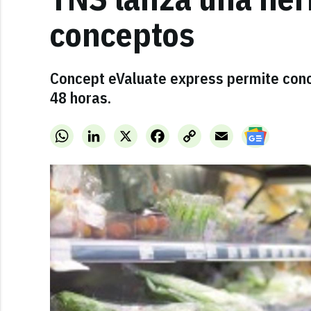
conceptos
Concept eValuate express permite conoc
48 horas.
WhatsApp
LinkedIn
X
Facebook
Copy
Email
Link