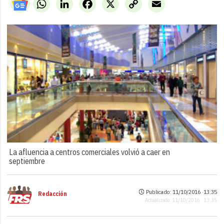
WhatsApp
LinkedIn
Facebook
X
Copy
Email
Link
La afluencia a centros comerciales volvió a caer en
septiembre
Publicado: 11/10/2016 ·
13:35
Redacción
Actualizado: 11/10/2016 · 13:35