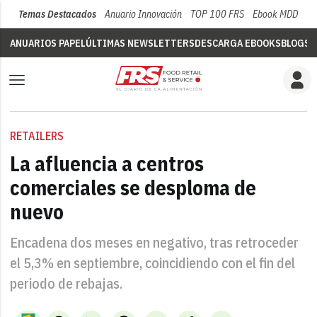
Temas Destacados
Anuario Innovación
TOP 100 FRS
Ebook MDD
Su
ANUARIOS PAPEL
ÚLTIMAS NEWSLETTERS
DESCARGA EBOOKS
BLOGS
V
RETAILERS
La afluencia a centros
comerciales se desploma de
nuevo
Encadena dos meses en negativo, tras retroceder
el 5,3% en septiembre, coincidiendo con el fin del
periodo de rebajas.