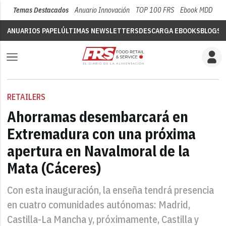
Temas Destacados
Anuario Innovación
TOP 100 FRS
Ebook MDD
Su
ANUARIOS PAPEL
ÚLTIMAS NEWSLETTERS
DESCARGA EBOOKS
BLOGS
V
RETAILERS
Ahorramas desembarcará en
Extremadura con una próxima
apertura en Navalmoral de la
Mata (Cáceres)
Con esta inauguración, la enseña tendrá presencia
en cuatro comunidades autónomas: Madrid,
Castilla-La Mancha y, próximamente, Castilla y