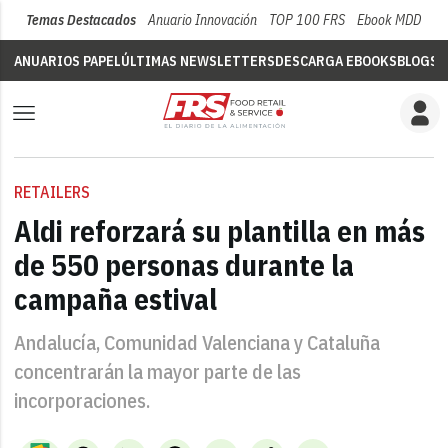
Temas Destacados
Anuario Innovación
TOP 100 FRS
Ebook MDD
Su
ANUARIOS PAPEL
ÚLTIMAS NEWSLETTERS
DESCARGA EBOOKS
BLOGS
V
RETAILERS
Aldi reforzará su plantilla en más
de 550 personas durante la
campaña estival
Andalucía, Comunidad Valenciana y Cataluña
concentrarán la mayor parte de las
incorporaciones.