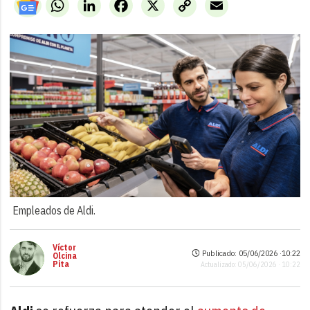
WhatsApp
LinkedIn
Facebook
X
Copy
Email
Link
Empleados de Aldi.
Víctor
Publicado: 05/06/2026 ·
10:22
Olcina
Pita
Actualizado: 05/06/2026 · 10:22