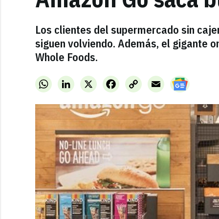
Los clientes del supermercado sin caje
siguen volviendo. Además, el gigante o
Whole Foods.
WhatsApp
LinkedIn
X
Facebook
Copy
Email
Link