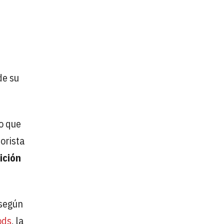
de su
o que
orista
ición
 según
ods
, la