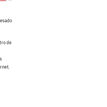
resado
tro de
s
rnet.