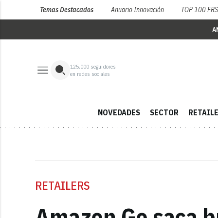
Temas Destacados
Anuario Innovación
TOP 100 FR
A
125,000
seguidores
en redes sociales
NOVEDADES
SECTOR
RETAIL
RETAILERS
Amazon Go saca bu