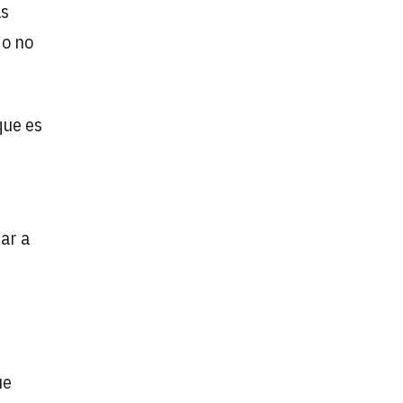
as
do no
que es
ar a
ue