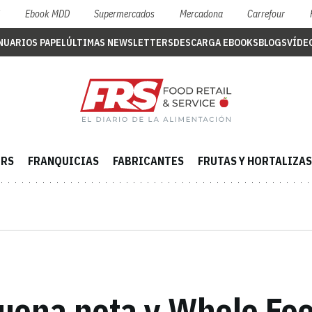
S
Ebook MDD
Supermercados
Mercadona
Carrefour
NUARIOS PAPEL
ÚLTIMAS NEWSLETTERS
DESCARGA EBOOKS
BLOGS
VÍDE
ERS
FRANQUICIAS
FABRICANTES
FRUTAS Y HORTALIZAS
ena nota y Whole Food