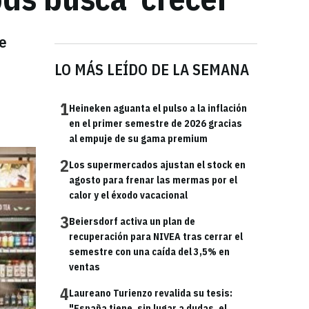
le
LO MÁS LEÍDO DE LA SEMANA
1
Heineken aguanta el pulso a la inflación
en el primer semestre de 2026 gracias
al empuje de su gama premium
2
Los supermercados ajustan el stock en
agosto para frenar las mermas por el
calor y el éxodo vacacional
3
Beiersdorf activa un plan de
recuperación para NIVEA tras cerrar el
semestre con una caída del 3,5% en
ventas
4
Laureano Turienzo revalida su tesis:
"España tiene, sin lugar a dudas, el