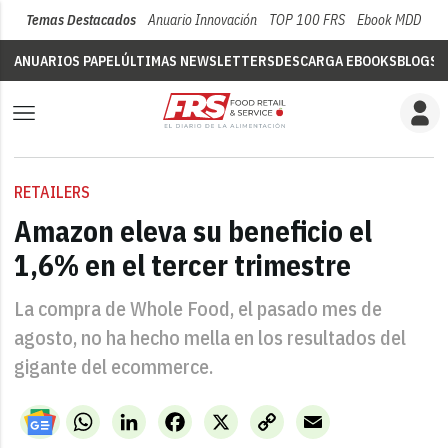
Temas Destacados
Anuario Innovación
TOP 100 FRS
Ebook MDD
Su
ANUARIOS PAPEL
ÚLTIMAS NEWSLETTERS
DESCARGA EBOOKS
BLOGS
V
RETAILERS
Amazon eleva su beneficio el
1,6% en el tercer trimestre
La compra de Whole Food, el pasado mes de
agosto, no ha hecho mella en los resultados del
gigante del ecommerce.
WhatsApp
LinkedIn
Facebook
X
Copy
Email
Link