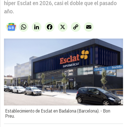
híper Esclat en 2026, casi el doble que el pasado
año.
WhatsApp
LinkedIn
Facebook
X
Copy
Email
Link
Establecimiento de Esclat en Badalona (Barcelona). -
Bon
Preu.