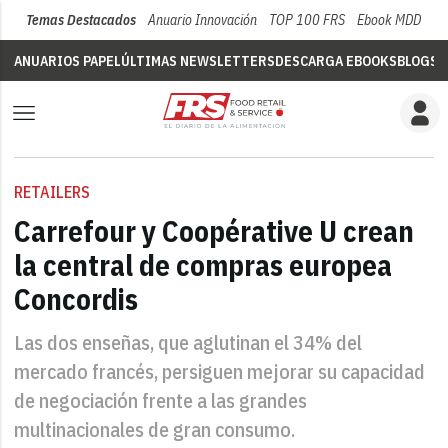
Temas Destacados
Anuario Innovación
TOP 100 FRS
Ebook MDD
Su
ANUARIOS PAPEL
ÚLTIMAS NEWSLETTERS
DESCARGA EBOOKS
BLOGS
V
RETAILERS
Carrefour y Coopérative U crean
la central de compras europea
Concordis
Las dos enseñas, que aglutinan el 34% del
mercado francés, persiguen mejorar su capacidad
de negociación frente a las grandes
multinacionales de gran consumo.