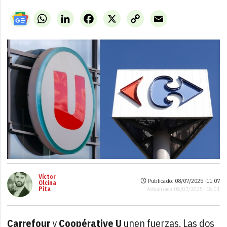
WhatsApp
LinkedIn
Facebook
X
Copy
Email
Link
Víctor
Publicado: 08/07/2025 ·
11:07
Olcina
Pita
Actualizado: 08/07/2025 · 18:01
Carrefour
y
Coopérative U
unen fuerzas. Las dos