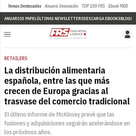
Temas Destacados
Anuario Innovación
TOP 100 FRS
Ebook MDD
Su
ANUARIOS PAPEL
ÚLTIMAS NEWSLETTERS
DESCARGA EBOOKS
BLOGS
V
RETAILERS
La distribución alimentaria
española, entre las que más
crecen de Europa gracias al
trasvase del comercio tradicional
El último informe de McKinsey prevé que las
fusiones y adquisiciones seguirán acelerándose en
los próximos años.