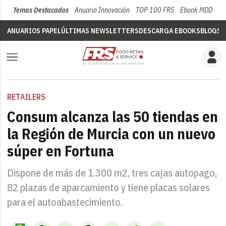
Temas Destacados
Anuario Innovación
TOP 100 FRS
Ebook MDD
Su
ANUARIOS PAPEL
ÚLTIMAS NEWSLETTERS
DESCARGA EBOOKS
BLOGS
V
RETAILERS
Consum alcanza las 50 tiendas en
la Región de Murcia con un nuevo
súper en Fortuna
Dispone de más de 1.300 m2, tres cajas autopago,
82 plazas de aparcamiento y tiene placas solares
para el autoabastecimiento.