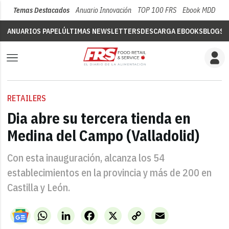
Temas Destacados
Anuario Innovación
TOP 100 FRS
Ebook MDD
Su
ANUARIOS PAPEL
ÚLTIMAS NEWSLETTERS
DESCARGA EBOOKS
BLOGS
V
RETAILERS
Dia abre su tercera tienda en
Medina del Campo (Valladolid)
Con esta inauguración, alcanza los 54
establecimientos en la provincia y más de 200 en
Castilla y León.
WhatsApp
LinkedIn
Facebook
X
Copy
Email
Link