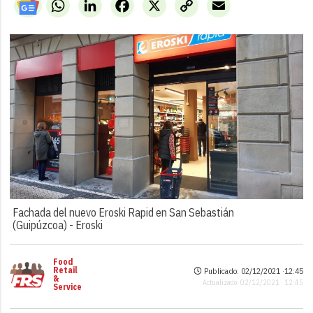
WhatsApp
LinkedIn
Facebook
X
Copy
Email
Link
Fachada del nuevo Eroski Rapid en San Sebastián
(Guipúzcoa) -
Eroski
Food
Retail
Publicado: 02/12/2021 ·
12:45
&
Actualizado: 02/12/2021 · 12:45
Service