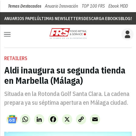
Temas Destacados
Anuario Innovación
TOP 100 FRS
Ebook MDD
Su
ANUARIOS PAPEL
ÚLTIMAS NEWSLETTERS
DESCARGA EBOOKS
BLOGS
V
RETAILERS
Aldi inaugura su segunda tienda
en Marbella (Málaga)
Situada en la Rotonda Golf Santa Clara. La cadena
prepara ya su séptima apertura en Málaga ciudad.
WhatsApp
LinkedIn
Facebook
X
Copy
Email
Link