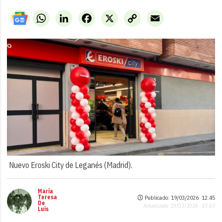
WhatsApp
LinkedIn
Facebook
X
Copy
Email
Link
Nuevo Eroski City de Leganés (Madrid).
María
Teresa
Publicado: 19/03/2026 ·
12:45
De
Actualizado: 19/03/2026 · 13:43
Luis