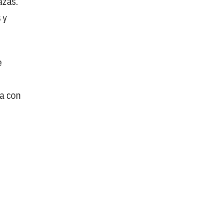
azas.
s
y
e
ta con