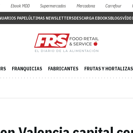
S
Ebook MDD
Supermercados
Mercadona
Carrefour
NUARIOS PAPEL
ÚLTIMAS NEWSLETTERS
DESCARGA EBOOKS
BLOGS
VÍDE
ERS
FRANQUICIAS
FABRICANTES
FRUTAS Y HORTALIZAS
 en Valencia capital c