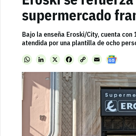
supermercado fra
Bajo la enseña Eroski/City, cuenta con
atendida por una plantilla de ocho pers
WhatsApp
LinkedIn
X
Facebook
Copy
Email
Link