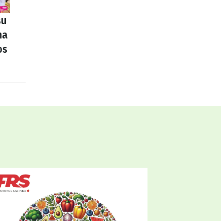
su
na
os