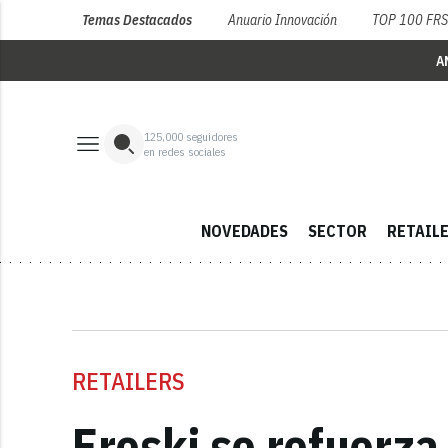
Temas Destacados
Anuario Innovación
TOP 100 FR
A
125,000
seguidores
en redes sociales
NOVEDADES
SECTOR
RETAIL
RETAILERS
Eroski se refuerza