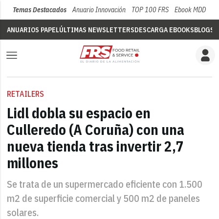
Temas Destacados
Anuario Innovación
TOP 100 FRS
Ebook MDD
Su
ANUARIOS PAPEL
ÚLTIMAS NEWSLETTERS
DESCARGA EBOOKS
BLOGS
V
RETAILERS
Lidl dobla su espacio en
Culleredo (A Coruña) con una
nueva tienda tras invertir 2,7
millones
Se trata de un supermercado eficiente con 1.500
m2 de superficie comercial y 500 m2 de paneles
solares.