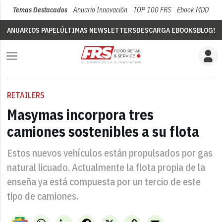
Temas Destacados
Anuario Innovación
TOP 100 FRS
Ebook MDD
Su
ANUARIOS PAPEL
ÚLTIMAS NEWSLETTERS
DESCARGA EBOOKS
BLOGS
V
RETAILERS
Masymas incorpora tres
camiones sostenibles a su flota
Estos nuevos vehículos están propulsados por gas
natural licuado. Actualmente la flota propia de la
enseña ya está compuesta por un tercio de este
tipo de camiones.
WhatsApp
LinkedIn
Facebook
X
Copy
Email