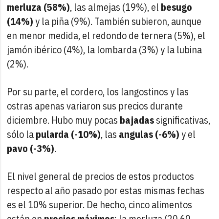
merluza (58%)
, las almejas (19%), el
besugo
(14%)
y la piña (9%). También subieron, aunque
en menor medida, el redondo de ternera (5%), el
jamón ibérico (4%), la lombarda (3%) y la lubina
(2%).
Por su parte, el cordero, los langostinos y las
ostras apenas variaron sus precios durante
diciembre. Hubo muy pocas
bajadas
significativas,
sólo la
pularda (-10%)
, las
angulas (-6%)
y el
pavo (-3%)
.
El nivel general de precios de estos productos
respecto al año pasado por estas mismas fechas
es el 10% superior. De hecho, cinco alimentos
están en
precios máximos
: la merluza (20,60