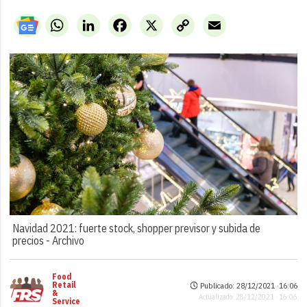
WhatsApp
LinkedIn
Facebook
X
Copy
Email
Link
Navidad 2021: fuerte stock, shopper previsor y subida de
precios -
Archivo
Food
Retail
Publicado: 28/12/2021 ·
16:06
&
Actualizado: 28/12/2021 · 16:06
Service