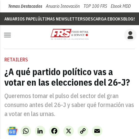
Temas Destacados
Anuario Innovación
TOP 100 FRS
Ebook MDD
Su
ANUARIOS PAPEL
ÚLTIMAS NEWSLETTERS
DESCARGA EBOOKS
BLOGS
V
RETAILERS
¿A qué partido político vas a
votar en las elecciones del 26-J?
Queremos tomar el pulso del sector del gran
consumo antes del 26-J y saber qué formación vas
a votar en las urnas.
WhatsApp
LinkedIn
Facebook
X
Copy
Email
Link