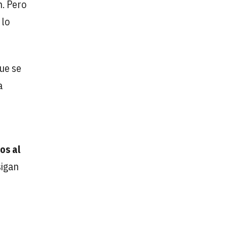
n. Pero
 lo
que se
a
os al
sigan