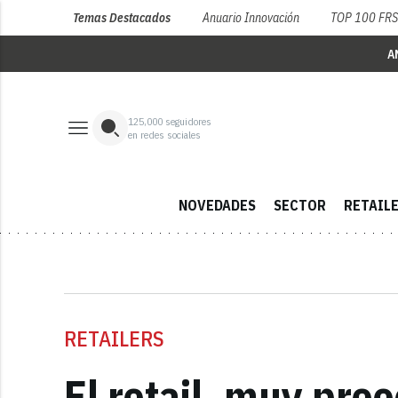
Temas Destacados
Anuario Innovación
TOP 100 FR
A
125,000
seguidores
en redes sociales
NOVEDADES
SECTOR
RETAIL
RETAILERS
El retail, muy pre