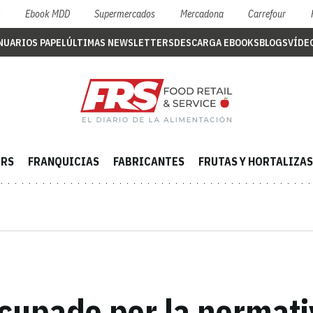
S
Ebook MDD
Supermercados
Mercadona
Carrefour
NUARIOS PAPEL
ÚLTIMAS NEWSLETTERS
DESCARGA EBOOKS
BLOGS
VÍDE
ERS
FRANQUICIAS
FABRICANTES
FRUTAS Y HORTALIZAS
ocupado por la normati