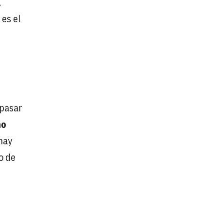
a
 es el
 pasar
no
hay
o de