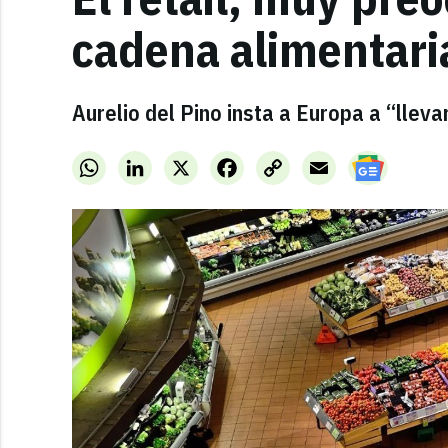
cadena alimentari
Aurelio del Pino insta a Europa a “llev
WhatsApp
LinkedIn
X
Facebook
Copy
Email
Link