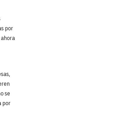
s
as por
o ahora
esas,
ueren
no se
a por