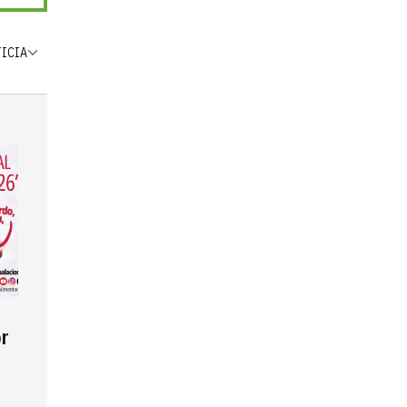
TICIA
r