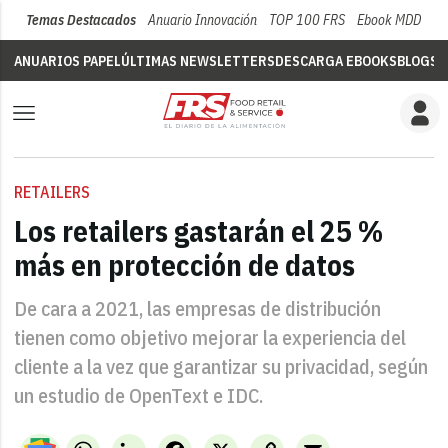
Temas Destacados
Anuario Innovación
TOP 100 FRS
Ebook MDD
Su
ANUARIOS PAPEL
ÚLTIMAS NEWSLETTERS
DESCARGA EBOOKS
BLOGS
V
RETAILERS
Los retailers gastarán el 25 %
más en protección de datos
De cara a 2021, las empresas de distribución
tienen como objetivo mejorar la experiencia del
cliente a la vez que garantizar su privacidad, según
un estudio de OpenText e IDC.
WhatsApp
LinkedIn
Facebook
X
Copy
Email