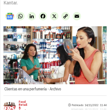
Kantar.
WhatsApp
LinkedIn
Facebook
X
Copy
Email
Link
Clientas en una perfumería -
Archivo
Food
Retail
Publicado: 14/11/2022 ·
11:44
&
Actualizado: 14/11/2022 · 11:44