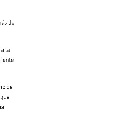
más de
 a la
erente
año de
 que
ña