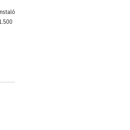
instaló
1.500