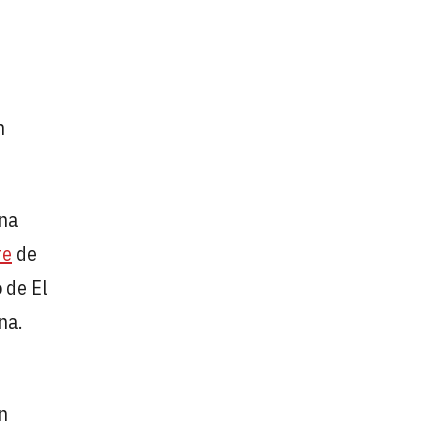
n
ena
re
de
 de El
na.
n