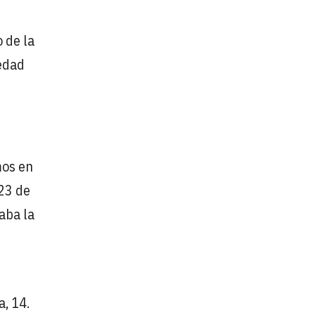
 de la
edad
mos en
23 de
gaba la
a, 14.