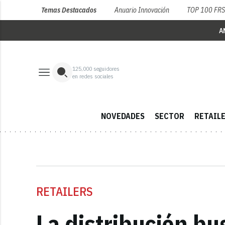
Temas Destacados
Anuario Innovación
TOP 100 FR
A
125,000
seguidores
en redes sociales
NOVEDADES
SECTOR
RETAIL
RETAILERS
La distribución bu