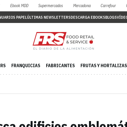
S
Ebook MDD
Supermercados
Mercadona
Carrefour
NUARIOS PAPEL
ÚLTIMAS NEWSLETTERS
DESCARGA EBOOKS
BLOGS
VÍDE
ERS
FRANQUICIAS
FABRICANTES
FRUTAS Y HORTALIZAS
sca edificios emblemát