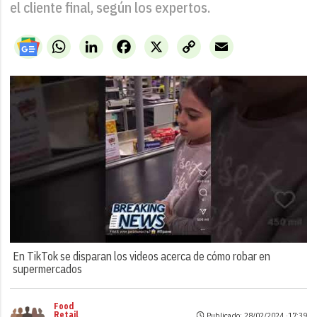
el cliente final, según los expertos.
WhatsApp
LinkedIn
Facebook
X
Copy
Email
Link
En TikTok se disparan los videos acerca de cómo robar en
supermercados
Food
Retail
Publicado: 28/02/2024 ·
17:39