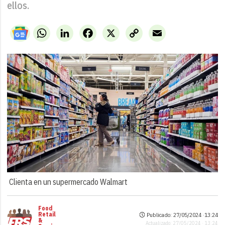
ellos.
WhatsApp
LinkedIn
Facebook
X
Copy
Email
Link
Clienta en un supermercado Walmart
Food
Retail
Publicado: 27/05/2024 ·
13:24
&
Actualizado: 27/05/2024 · 13:24