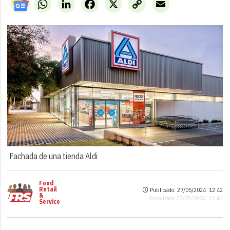
WhatsApp
LinkedIn
Facebook
X
Copy
Email
Link
Fachada de una tienda Aldi
Food
Retail
Publicado: 27/05/2024 ·
12:42
&
Actualizado: 27/05/2024 · 12:42
Service