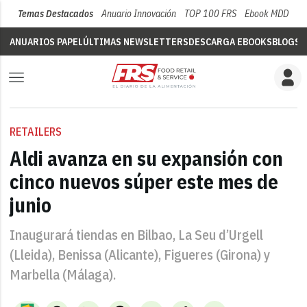
Temas Destacados
Anuario Innovación
TOP 100 FRS
Ebook MDD
Su
ANUARIOS PAPEL
ÚLTIMAS NEWSLETTERS
DESCARGA EBOOKS
BLOGS
V
RETAILERS
Aldi avanza en su expansión con
cinco nuevos súper este mes de
junio
Inaugurará tiendas en Bilbao, La Seu d’Urgell
(Lleida), Benissa (Alicante), Figueres (Girona) y
Marbella (Málaga).