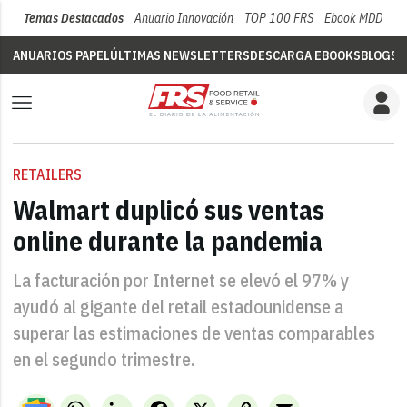
Temas Destacados
Anuario Innovación
TOP 100 FRS
Ebook MDD
Su
ANUARIOS PAPEL
ÚLTIMAS NEWSLETTERS
DESCARGA EBOOKS
BLOGS
V
RETAILERS
Walmart duplicó sus ventas
online durante la pandemia
La facturación por Internet se elevó el 97% y
ayudó al gigante del retail estadounidense a
superar las estimaciones de ventas comparables
en el segundo trimestre.
WhatsApp
LinkedIn
Facebook
X
Copy
Email