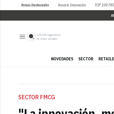
Temas Destacados
Anuario Innovación
TOP 100 FR
A
125,000
seguidores
en redes sociales
NOVEDADES
SECTOR
RETAIL
SECTOR FMCG
"La innovación, mo