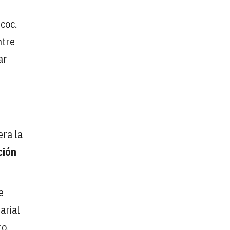
coc.
ntre
ar
era la
ción
e
arial
ro.