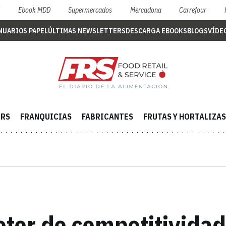
S
Ebook MDD
Supermercados
Mercadona
Carrefour
NUARIOS PAPEL
ÚLTIMAS NEWSLETTERS
DESCARGA EBOOKS
BLOGS
VÍDE
ERS
FRANQUICIAS
FABRICANTES
FRUTAS Y HORTALIZAS
tor de competitividad