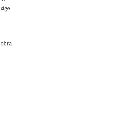
xige
a obra