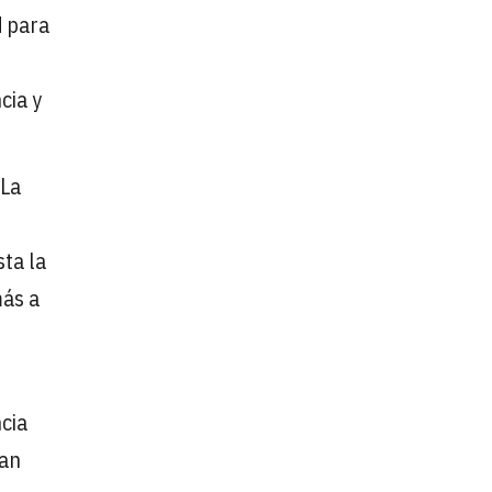
d
para
cia y
 La
sta la
más a
ncia
ran