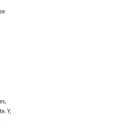
se
es,
e. Y,
y