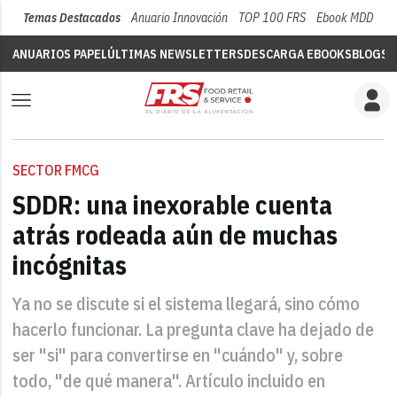
Temas Destacados
Anuario Innovación
TOP 100 FRS
Ebook MDD
Su
ANUARIOS PAPEL
ÚLTIMAS NEWSLETTERS
DESCARGA EBOOKS
BLOGS
V
SECTOR FMCG
SDDR: una inexorable cuenta
atrás rodeada aún de muchas
incógnitas
Ya no se discute si el sistema llegará, sino cómo
hacerlo funcionar. La pregunta clave ha dejado de
ser "si" para convertirse en "cuándo" y, sobre
todo, "de qué manera". Artículo incluido en