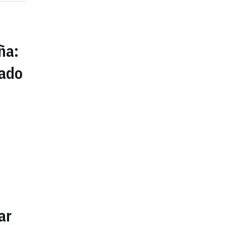
ña:
tado
ar