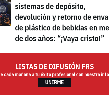
sistemas de depósito,
devolución y retorno de env
de plástico de bebidas en m
de dos años: “¡Vaya cristo!”
LISTAS DE DIFUSIÓN FRS
ye cada mañana a tu éxito profesional con nuestra info
UNIRME