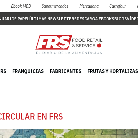
S
Ebook MDD
Supermercados
Mercadona
Carrefour
NUARIOS PAPEL
ÚLTIMAS NEWSLETTERS
DESCARGA EBOOKS
BLOGS
VÍDE
ERS
FRANQUICIAS
FABRICANTES
FRUTAS Y HORTALIZAS
CIRCULAR EN FRS