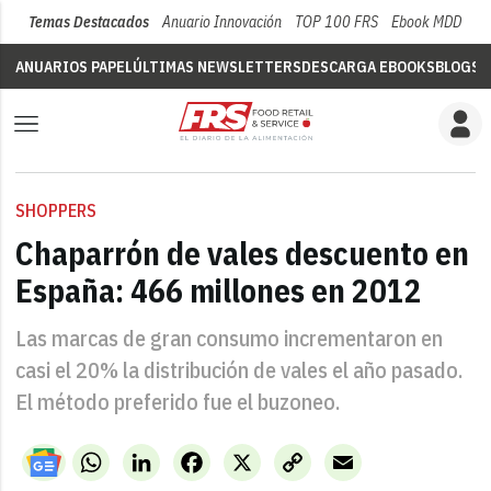
Temas Destacados
Anuario Innovación
TOP 100 FRS
Ebook MDD
Su
ANUARIOS PAPEL
ÚLTIMAS NEWSLETTERS
DESCARGA EBOOKS
BLOGS
V
SHOPPERS
Chaparrón de vales descuento en
España: 466 millones en 2012
Las marcas de gran consumo incrementaron en
casi el 20% la distribución de vales el año pasado.
El método preferido fue el buzoneo.
WhatsApp
LinkedIn
Facebook
X
Copy
Email
Link