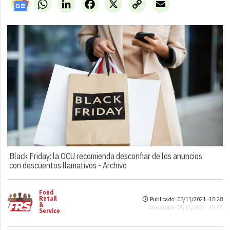
WhatsApp
LinkedIn
Facebook
X
Copy
Email
Link
Black Friday: la OCU recomienda desconfiar de los anuncios
con descuentos llamativos -
Archivo
Food
Retail
Publicado: 05/11/2021 ·
15:28
&
Actualizado: 05/11/2021 · 15:28
Service