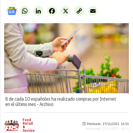
WhatsApp
LinkedIn
Facebook
X
Copy
Email
Link
8 de cada 10 españoles ha realizado compras por Internet
en el último mes -
Archivo
Food
Retail
Publicado: 17/11/2021 ·
16:51
&
Actualizado: 17/11/2021 · 16:51
Service