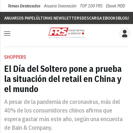
Temas Destacados
Anuario Innovación
TOP 100 FRS
Ebook MDD
Su
ANUARIOS PAPEL
ÚLTIMAS NEWSLETTERS
DESCARGA EBOOKS
BLOGS
V
SHOPPERS
El Día del Soltero pone a prueba
la situación del retail en China y
el mundo
A pesar de la pandemia de coronavirus, más del
40% de los consumidores chinos afirma que
espera gastar más este año, según una encuesta
de Bain & Company.