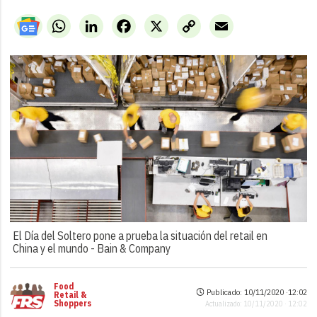
WhatsApp
LinkedIn
Facebook
X
Copy
Email
Link
El Día del Soltero pone a prueba la situación del retail en
China y el mundo -
Bain & Company
Food
Publicado: 10/11/2020 ·
12:02
Retail &
Shoppers
Actualizado: 10/11/2020 · 12:02