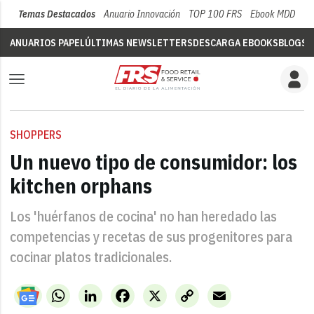
Temas Destacados
Anuario Innovación
TOP 100 FRS
Ebook MDD
Su
ANUARIOS PAPEL
ÚLTIMAS NEWSLETTERS
DESCARGA EBOOKS
BLOGS
V
SHOPPERS
Un nuevo tipo de consumidor: los
kitchen orphans
Los 'huérfanos de cocina' no han heredado las
competencias y recetas de sus progenitores para
cocinar platos tradicionales.
WhatsApp
LinkedIn
Facebook
X
Copy
Email
Link